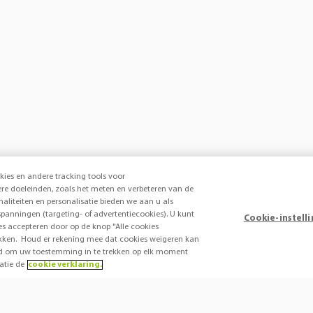
kies en andere tracking tools voor
e doeleinden, zoals het meten en verbeteren van de
onaliteiten en personalisatie bieden we aan u als
panningen (targeting- of advertentiecookies). U kunt
Cookie-instell
ies accepteren door op de knop "Alle cookies
 klikken. Houd er rekening mee dat cookies weigeren kan
heid om uw toestemming in te trekken op elk moment
atie de
cookie verklaring.