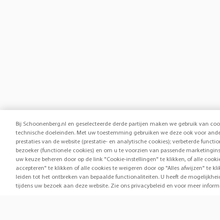
Bij Schoonenberg.nl en geselecteerde derde partijen maken we gebruik van coo
technische doeleinden. Met uw toestemming gebruiken we deze ook voor ander
prestaties van de website (prestatie- en analytische cookies); verbeterde functi
bezoeker (functionele cookies) en om u te voorzien van passende marketingins
uw keuze beheren door op de link "Cookie-instellingen" te klikken, of alle cook
accepteren" te klikken of alle cookies te weigeren door op "Alles afwijzen" te
leiden tot het ontbreken van bepaalde functionaliteiten. U heeft de mogelijk
tijdens uw bezoek aan deze website. Zie ons privacybeleid en voor meer inform