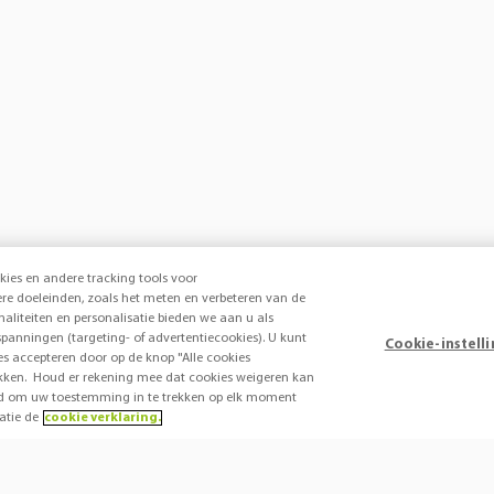
kies en andere tracking tools voor
e doeleinden, zoals het meten en verbeteren van de
onaliteiten en personalisatie bieden we aan u als
panningen (targeting- of advertentiecookies). U kunt
Cookie-instell
ies accepteren door op de knop "Alle cookies
 klikken. Houd er rekening mee dat cookies weigeren kan
heid om uw toestemming in te trekken op elk moment
atie de
cookie verklaring.