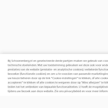
Bij Schoonenberg.nl en geselecteerde derde partijen maken we gebruik van coo
technische doeleinden. Met uw toestemming gebruiken we deze ook voor ander
prestaties van de website (prestatie- en analytische cookies); verbeterde functi
bezoeker (functionele cookies) en om u te voorzien van passende marketingins
uw keuze beheren door op de link "Cookie-instellingen" te klikken, of alle cook
accepteren" te klikken of alle cookies te weigeren door op "Alles afwijzen" te
leiden tot het ontbreken van bepaalde functionaliteiten. U heeft de mogelijk
tijdens uw bezoek aan deze website. Zie ons privacybeleid en voor meer inform