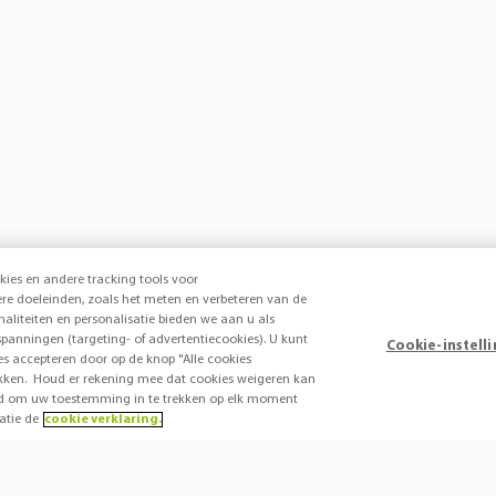
kies en andere tracking tools voor
e doeleinden, zoals het meten en verbeteren van de
onaliteiten en personalisatie bieden we aan u als
panningen (targeting- of advertentiecookies). U kunt
Cookie-instell
ies accepteren door op de knop "Alle cookies
 klikken. Houd er rekening mee dat cookies weigeren kan
heid om uw toestemming in te trekken op elk moment
atie de
cookie verklaring.