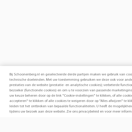
Bij Schoonenberg.nl en geselecteerde derde partijen maken we gebruik van coo
technische doeleinden. Met uw toestemming gebruiken we deze ook voor ander
prestaties van de website (prestatie- en analytische cookies); verbeterde functi
bezoeker (functionele cookies) en om u te voorzien van passende marketingins
uw keuze beheren door op de link "Cookie-instellingen" te klikken, of alle cook
accepteren" te klikken of alle cookies te weigeren door op "Alles afwijzen" te
leiden tot het ontbreken van bepaalde functionaliteiten. U heeft de mogelijk
tijdens uw bezoek aan deze website. Zie ons privacybeleid en voor meer inform