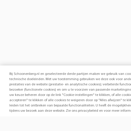
Bij Schoonenberg.nl en geselecteerde derde partijen maken we gebruik van coo
technische doeleinden. Met uw toestemming gebruiken we deze ook voor ander
prestaties van de website (prestatie- en analytische cookies); verbeterde functi
bezoeker (functionele cookies) en om u te voorzien van passende marketingins
uw keuze beheren door op de link "Cookie-instellingen" te klikken, of alle cook
accepteren" te klikken of alle cookies te weigeren door op "Alles afwijzen" te
leiden tot het ontbreken van bepaalde functionaliteiten. U heeft de mogelijk
tijdens uw bezoek aan deze website. Zie ons privacybeleid en voor meer inform