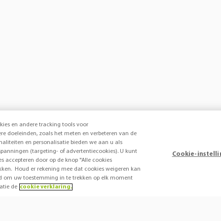
kies en andere tracking tools voor
e doeleinden, zoals het meten en verbeteren van de
onaliteiten en personalisatie bieden we aan u als
panningen (targeting- of advertentiecookies). U kunt
Cookie-instell
ies accepteren door op de knop "Alle cookies
 klikken. Houd er rekening mee dat cookies weigeren kan
heid om uw toestemming in te trekken op elk moment
atie de
cookie verklaring.