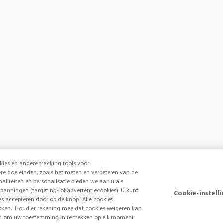
kies en andere tracking tools voor
e doeleinden, zoals het meten en verbeteren van de
onaliteiten en personalisatie bieden we aan u als
panningen (targeting- of advertentiecookies). U kunt
Cookie-instell
ies accepteren door op de knop "Alle cookies
 klikken. Houd er rekening mee dat cookies weigeren kan
heid om uw toestemming in te trekken op elk moment