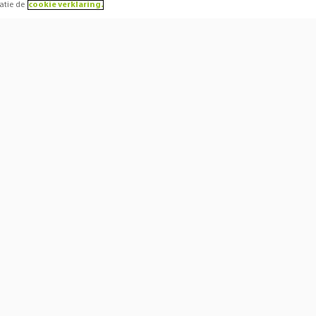
atie de
cookie verklaring.
od
Over Schoonenber
Soorten hoortoestellen
Over ons