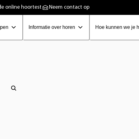
plaadbare hoortoestellen
e online hoortest
Neem contact op
ppen
Informatie over horen
Hoe kunnen we je 