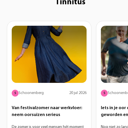
Tinnitus
Schoonenberg
20 jul 2026
Schoonenb
S
S
Van festivalzomer naar werkvloer:
Iets in je oo
neem oorsuizen serieus
geworden en 
op hoortoest
De zomer is voor veel mensen hét moment
Nog niet zo lan