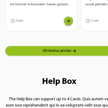
om festivals te bezoeken. Samen genieten
vooral gebruikt 
van live muziek en een gezellige sfeer. De
Inmiddels zijn 
herinneringen aan een mooi festival blijven
denken uit het 
vaak nog lang hangen, maar dat geldt soms
niet enkel gebru
5 min
5 min
helaas ook voor een ander geluid: een piep
onmisbaar voor 
of ruis in de oren.
online meetings
tijdens het spo
het werk of gew
All tinnitus articles
Help Box
The Help Box can support up to 4 Cards. Quis autem ve
eum iure reprehenderit qui in ea voluptate velit esse q