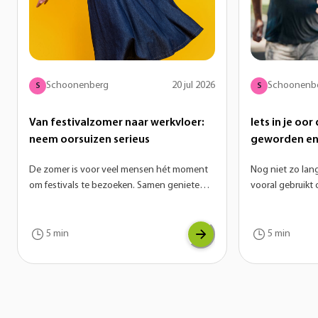
Schoonenberg
20 jul 2026
Schoonenb
S
S
Van festivalzomer naar werkvloer:
Iets in je oo
neem oorsuizen serieus
geworden en 
op hoortoest
De zomer is voor veel mensen hét moment
Nog niet zo lan
om festivals te bezoeken. Samen genieten
vooral gebruikt 
van live muziek en een gezellige sfeer. De
Inmiddels zijn 
herinneringen aan een mooi festival blijven
denken uit het 
vaak nog lang hangen, maar dat geldt soms
niet enkel gebru
5 min
5 min
helaas ook voor een ander geluid: een piep
onmisbaar voor 
of ruis in de oren.
online meetings
tijdens het spo
het werk of gew