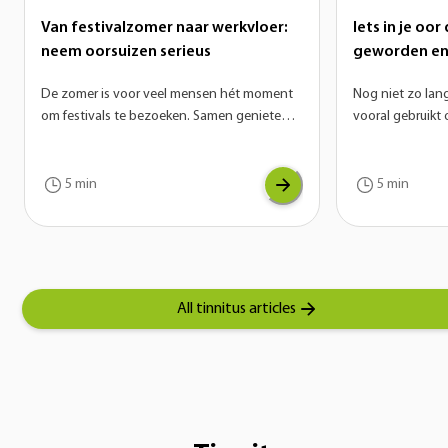
Van festivalzomer naar werkvloer:
Iets in je oo
neem oorsuizen serieus
geworden en 
op hoortoest
De zomer is voor veel mensen hét moment
Nog niet zo lan
om festivals te bezoeken. Samen genieten
vooral gebruikt 
van live muziek en een gezellige sfeer. De
Inmiddels zijn 
herinneringen aan een mooi festival blijven
denken uit het 
vaak nog lang hangen, maar dat geldt soms
niet enkel gebru
5 min
5 min
helaas ook voor een ander geluid: een piep
onmisbaar voor 
of ruis in de oren.
online meetings
tijdens het spo
het werk of gew
All tinnitus articles