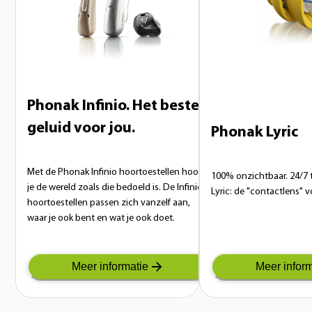
Phonak Infinio. Het beste
geluid voor jou.
Phonak Lyric
Met de Phonak Infinio hoortoestellen hoor
100% onzichtbaar. 24/7 
je de wereld zoals die bedoeld is. De Infinio
Lyric: de "contactlens" v
hoortoestellen passen zich vanzelf aan,
waar je ook bent en wat je ook doet.
Meer informatie
Meer inform