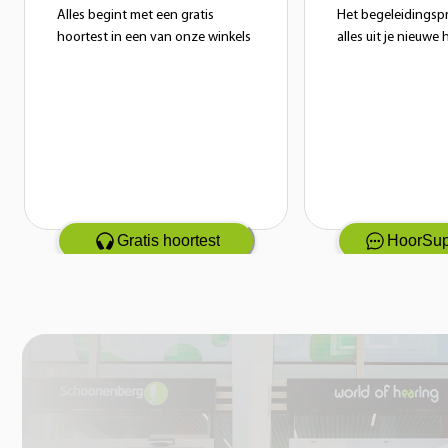
Alles begint met een gratis
Het begeleidingsp
hoortest in een van onze winkels
alles uit je nieuwe
Gratis hoortest
HoorSup