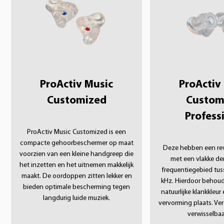
ProActiv Music
ProActiv
Customized
Custom
Profess
ProActiv Music Customized is een
compacte gehoorbeschermer op maat
Deze hebben een revo
voorzien van een kleine handgreep die
met een vlakke de
het inzetten en het uitnemen makkelijk
frequentiegebied tus
maakt. De oordoppen zitten lekker en
kHz. Hierdoor behoudt
bieden optimale bescherming tegen
natuurlijke klankkleur
langdurig luide muziek.
vervorming plaats. Ve
verwisselbaar 