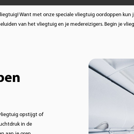
vliegtuig! Want met onze speciale vliegtuig oordoppen kun
luiden van het vliegtuig en je medereizigers. Begin je vli
pen
liegtuig opstijgt of
uchtdruk in de
n aan je oren.