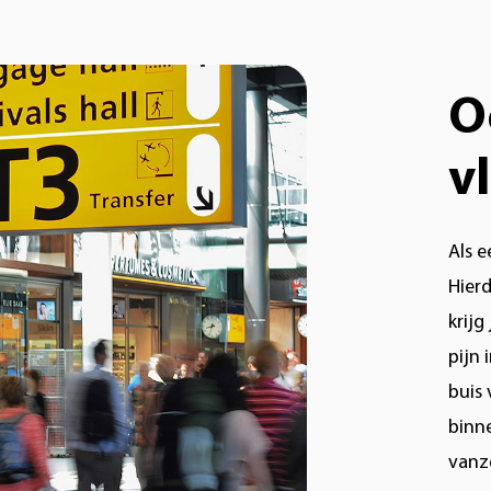
O
v
Als e
Hier
krijg
pijn
buis 
binn
vanz