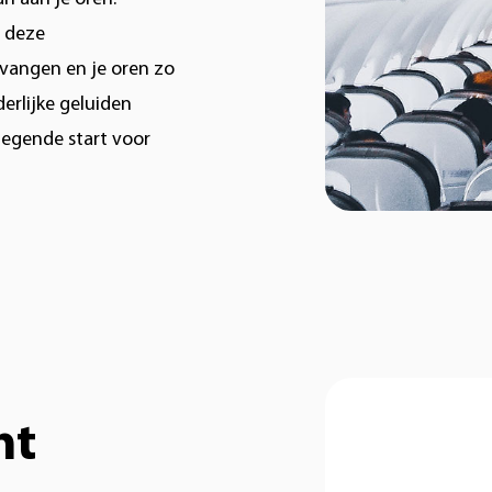
 deze
pvangen en je oren zo
derlijke geluiden
iegende start voor
ht