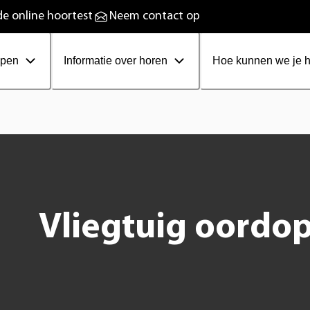
plaadbare hoortoestellen
e online hoortest
Neem contact op
ppen
Informatie over horen
Hoe kunnen we je 
Vliegtuig oordop