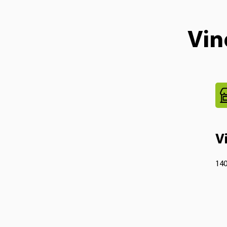
Vin
V
140