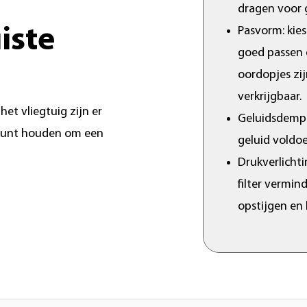
dragen voor g
iste
Pasvorm: kie
goed passen en
oordopjes zi
verkrijgbaar.
et vliegtuig zijn er
Geluidsdempin
 kunt houden om een
geluid voldo
Drukverlichti
filter vermin
opstijgen en 