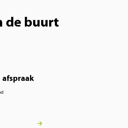
n de buurt
 afspraak
nd