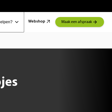
100 Jaar Schoonenberg
Webshop
helpen?
Maak een afspraak
jes