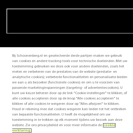
Contact
Bij Schoonenberg.nl en geselecteerde derde partijen maken we gebruik
van cookies en andere tracking tools voor technische doeleinden. Met uw
Copyright © 2026 Sonova. All Rights Reserved.
toestemming gebruiken we deze ook voor andere doeleinden, zoals het
meten en verbeteren van de prestaties van de website (prestatie- en
analytische cookies); verbeterde functionaliteiten en personalisatie bieden
we aan u als bezoeker (functionele cookies) en om u te voorzien van
Algemene voorwaarden
passende marketinginspanningen (targeting- of advertentiecookies). U
Privacyverklaring
kunt uw keuze beheren door op de link "Cookie-instellingen" te klikken, of
Disclaimer
alle cookies accepteren door op de knop "Alle cookies accepteren" te
klikken of alle cookies te weigeren door op "Alles afwijzen" te klikken.
Cookie-privacyverklaring
Houd er rekening mee dat cookies weigeren kan leiden tot het ontbreken
Cookievoorkeuren
van bepaalde functionaliteiten. U heeft de mogelijkheid om uw
toestemming in te trekken op elk moment tijdens uw bezoek aan deze
website. Zie ons privacybeleid en voor meer informatie de
cookie
verklaring.