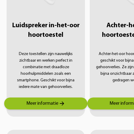
Luidspreker in-het-oor
Achter-h
hoortoestel
hoortoeste
Deze toestellen zijn nauwelijks
Achter-het-oor hoor
zichtbaar en werken perfect in
geschikt voor bijn
combinatie met draadloze
gehoorverlies. Ze zij
hoorhulpmiddelen zoals een
bijna onzichtbaar 
smartphone. Geschikt voor bijna
gedragen w
iedere mate van gehoorverlies.
Meer informatie
Meer inform