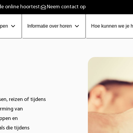
plaadbare hoortoestellen
e online hoortest
Neem contact op
ppen
Informatie over horen
Hoe kunnen we je 
en, reizen of tijdens
erming van
oppen en
s die tijdens