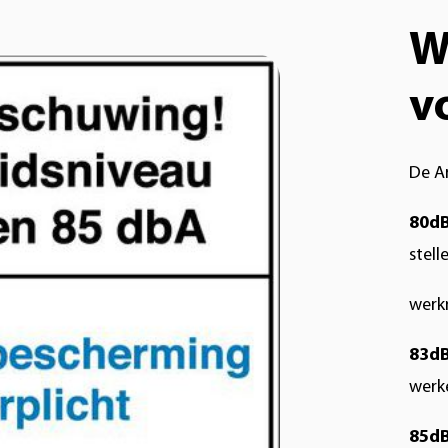
W
v
De Ar
8
0d
stell
werk
83dB
werk
85dB