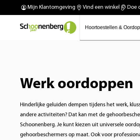
O
De nieuwe Phonak Virto™
Mijn Klantomgeving
Vind een winkel
Doe d
Wij bestaan 100 jaar!
R Infinio
Hoortoestellen & Oordo
Werk oordoppen
Hinderlijke geluiden dempen tijdens het werk, kluss
andere activiteiten? Dat kan met de gehoorbesch
Schoonenberg. Je kunt kiezen uit universele oord
gehoorbeschermers op maat. Ook voor professional