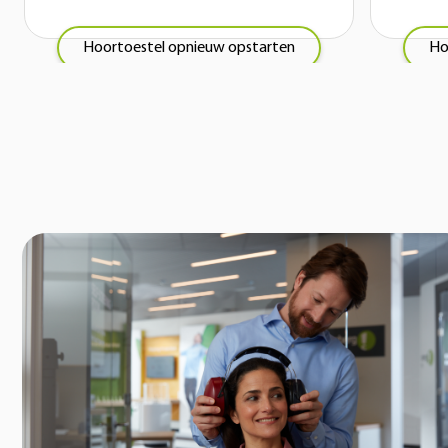
Hoortoestel opnieuw opstarten
Ho