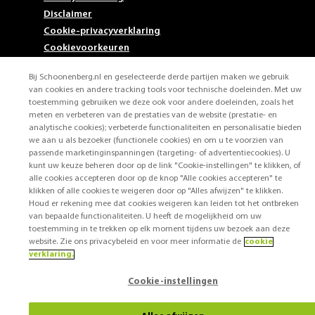
Disclaimer
Cookie-privacyverklaring
Cookievoorkeuren
Bij Schoonenberg.nl en geselecteerde derde partijen maken we gebruik
van cookies en andere tracking tools voor technische doeleinden. Met uw
toestemming gebruiken we deze ook voor andere doeleinden, zoals het
meten en verbeteren van de prestaties van de website (prestatie- en
analytische cookies); verbeterde functionaliteiten en personalisatie bieden
we aan u als bezoeker (functionele cookies) en om u te voorzien van
passende marketinginspanningen (targeting- of advertentiecookies). U
kunt uw keuze beheren door op de link "Cookie-instellingen" te klikken, of
alle cookies accepteren door op de knop "Alle cookies accepteren" te
klikken of alle cookies te weigeren door op "Alles afwijzen" te klikken.
Houd er rekening mee dat cookies weigeren kan leiden tot het ontbreken
van bepaalde functionaliteiten. U heeft de mogelijkheid om uw
toestemming in te trekken op elk moment tijdens uw bezoek aan deze
website. Zie ons privacybeleid en voor meer informatie de
cookie
verklaring.
Cookie-instellingen