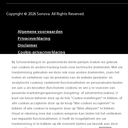
Copyright © 2026 Sonova. All Rights Reserved.
Algemene voorwaarden
Privacyverklaring
Disclaimer
Cookie-privacyverklaring
Cookievoorkeuren
Bij Schoonenberg.nl en geselecteerde derde partijen maken we gebruik
van cookies en andere tracking tools voor technische doeleinden. Met uw
toestemming gebruiken we deze ook voor andere doeleinden, zoals het
meten en verbeteren van de prestaties van de website (prestatie- en
analytische cookies); verbeterde functionaliteiten en personalisatie bieden
we aan u als bezoeker (functionele cookies) en om u te voorzien van
passende marketinginspanningen (targeting- of advertentiecookies). U
kunt uw keuze beheren door op de link "Cookie-instellingen" te klikken, of
alle cookies accepteren door op de knop "Alle cookies accepteren" te
klikken of alle cookies te weigeren door op "Alles afwijzen" te klikken.
Houd er rekening mee dat cookies weigeren kan leiden tot het ontbreken
van bepaalde functionaliteiten. U heeft de mogelijkheid om uw
toestemming in te trekken op elk moment tijdens uw bezoek aan deze