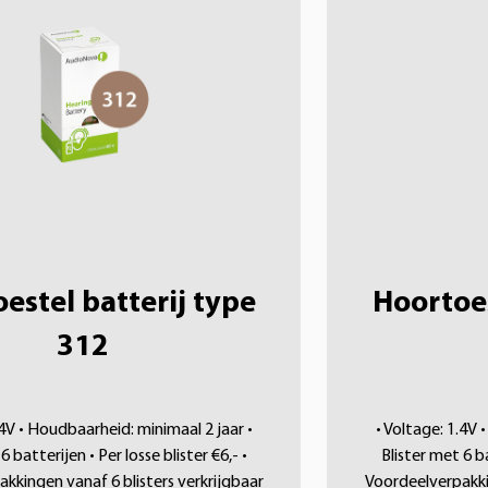
estel batterij type
Hoortoes
312
.4V • Houdbaarheid: minimaal 2 jaar •
• Voltage: 1.4V 
6 batterijen • Per losse blister €6,- •
Blister met 6 ba
kkingen vanaf 6 blisters verkrijgbaar
Voordeelverpakkin