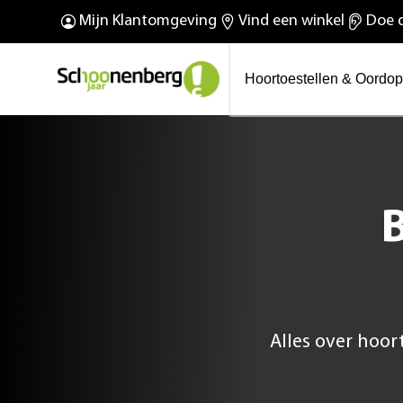
O
De nieuwe Phonak Virto™
Mijn Klantomgeving
Vind een winkel
Doe d
Wij bestaan 100 jaar!
R Infinio
Hoortoestellen & Oordo
Alles over hoor