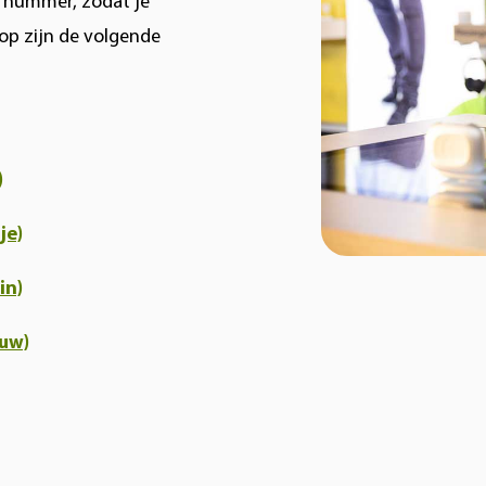
n nummer, zodat je
hop zijn de volgende
)
je)
in)
auw)