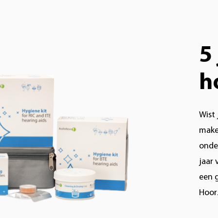
5
h
Wist 
make
onde
jaar 
een 
Hoor