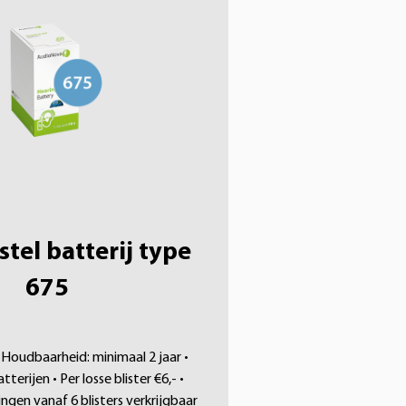
tel batterij type
675
• Houdbaarheid: minimaal 2 jaar •
tterijen • Per losse blister €6,- •
gen vanaf 6 blisters verkrijgbaar