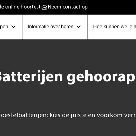
plaadbare hoortoestellen
e online hoortest
Neem contact op
ppen
Informatie over horen
Hoe kunnen we je 
Batterijen gehoora
toestelbatterijen: kies de juiste en voorkom ver