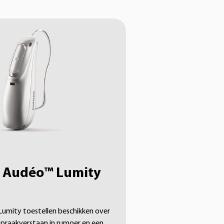
 Audéo™ Lumity
Lumity toestellen beschikken over
spraakverstaan in rumoer en een