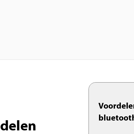
Voordele
bluetoot
rdelen