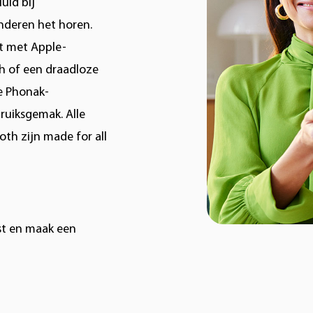
uid bij
nderen het horen.
ct met Apple-
th of een draadloze
e Phonak-
bruiksgemak. Alle
th zijn made for all
st en maak een