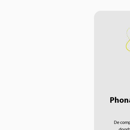
Phona
De comp
doorb