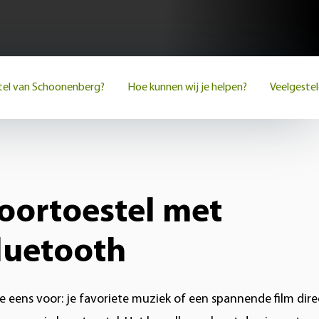
el van Schoonenberg?
Hoe kunnen wij je helpen?
Veelgeste
oortoestel met
luetooth
je eens voor: je favoriete muziek of een spannende film dire