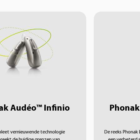
k Audéo™ Infinio
Phonak
leet vernieuwende technologie
De reeks Phonak 
reekt de huidige grenzen van
een verbeterd 