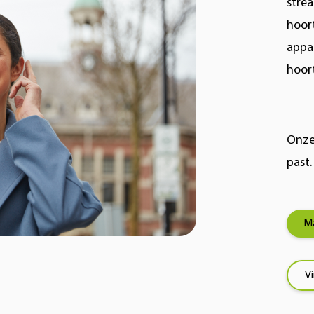
stre
hoort
appa
hoor
Onze 
past.
Ma
V