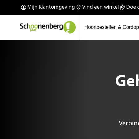
O
De nieuwe Phonak Virto™
Mijn Klantomgeving
Vind een winkel
Doe d
Wij bestaan 100 jaar!
R Infinio
Hoortoestellen & Oordo
Ge
Verbin