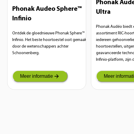
Phonak Aude
Phonak Audeo Sphere™
Ultra
Infinio
Phonak Audéo biedt e
Ontdek de gloednieuwe Phonak Sphere™
assortiment RIC-hoor
Infinio. Het beste hoortoestel ooit gemaakt
iedereen gehoorverlie
door de wetenschappers achter
hoortoestellen, uitge
Schoonenberg.
geavanceerde techno
Infinio-platform, zijn
wie op zoek is naar ee
oplossing.
Meer informatie
Meer informat