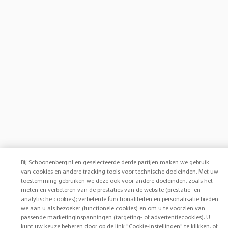
Bij Schoonenberg.nl en geselecteerde derde partijen maken we gebruik
van cookies en andere tracking tools voor technische doeleinden. Met uw
toestemming gebruiken we deze ook voor andere doeleinden, zoals het
meten en verbeteren van de prestaties van de website (prestatie- en
analytische cookies); verbeterde functionaliteiten en personalisatie bieden
we aan u als bezoeker (functionele cookies) en om u te voorzien van
passende marketinginspanningen (targeting- of advertentiecookies). U
kunt uw keuze beheren door op de link "Cookie-instellingen" te klikken, of