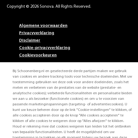
Copyright © 2026 Sonova. All Rights Reserved.
Algemene voorwaarden
Privacyverklaring
Disclaimer
Cookie-privacyverklaring
Cookievoorkeuren
Bij Schoonenberg.nl en geselecteerde derde partijen maken we gebruik
van cookies en andere tracking tools voor technische doeleinden. Met uw
toestemming gebruiken we deze ook voor andere doeleinden, zoals het
meten en verbeteren van de prestaties van de website (prestatie- en
analytische cookies); verbeterde functionaliteiten en personalisatie bieden
we aan u als bezoeker (functionele cookies) en om u te voorzien van
passende marketinginspanningen (targeting- of advertentiecookies). U
kunt uw keuze beheren door op de link "Cookie-instellingen" te klikken, of
alle cookies accepteren door op de knop "Alle cookies accepteren" te
klikken of alle cookies te weigeren door op "Alles afwijzen" te klikken.
Houd er rekening mee dat cookies weigeren kan leiden tot het ontbreken
van bepaalde functionaliteiten. U heeft de mogelijkheid om uw
toestemming in te trekken op elk moment tijdens uw bezoek aan deze