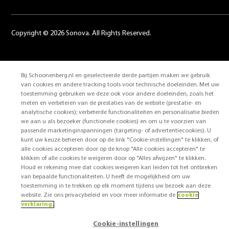
Copyright © 2026 Sonova. All Rights Reserved.
Algemene voorwaarden
Bij Schoonenberg.nl en geselecteerde derde partijen maken we gebruik
Privacyverklaring
van cookies en andere tracking tools voor technische doeleinden. Met uw
Disclaimer
toestemming gebruiken we deze ook voor andere doeleinden, zoals het
Cookie-privacyverklaring
meten en verbeteren van de prestaties van de website (prestatie- en
analytische cookies); verbeterde functionaliteiten en personalisatie bieden
Cookievoorkeuren
we aan u als bezoeker (functionele cookies) en om u te voorzien van
passende marketinginspanningen (targeting- of advertentiecookies). U
kunt uw keuze beheren door op de link "Cookie-instellingen" te klikken, of
alle cookies accepteren door op de knop "Alle cookies accepteren" te
klikken of alle cookies te weigeren door op "Alles afwijzen" te klikken.
Houd er rekening mee dat cookies weigeren kan leiden tot het ontbreken
van bepaalde functionaliteiten. U heeft de mogelijkheid om uw
toestemming in te trekken op elk moment tijdens uw bezoek aan deze
website. Zie ons privacybeleid en voor meer informatie de
cookie
verklaring.
Cookie-instellingen