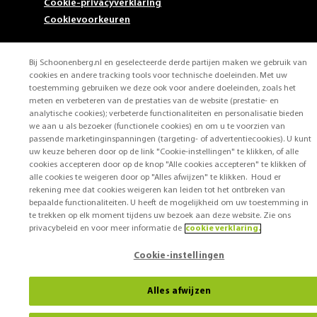
Cookie-privacyverklaring
Cookievoorkeuren
Bij Schoonenberg.nl en geselecteerde derde partijen maken we gebruik van
cookies en andere tracking tools voor technische doeleinden. Met uw
toestemming gebruiken we deze ook voor andere doeleinden, zoals het
meten en verbeteren van de prestaties van de website (prestatie- en
analytische cookies); verbeterde functionaliteiten en personalisatie bieden
we aan u als bezoeker (functionele cookies) en om u te voorzien van
passende marketinginspanningen (targeting- of advertentiecookies). U kunt
uw keuze beheren door op de link "Cookie-instellingen" te klikken, of alle
cookies accepteren door op de knop "Alle cookies accepteren" te klikken of
alle cookies te weigeren door op "Alles afwijzen" te klikken. Houd er
rekening mee dat cookies weigeren kan leiden tot het ontbreken van
bepaalde functionaliteiten. U heeft de mogelijkheid om uw toestemming in
te trekken op elk moment tijdens uw bezoek aan deze website. Zie ons
privacybeleid en voor meer informatie de
cookie verklaring.
Cookie-instellingen
Alles afwijzen