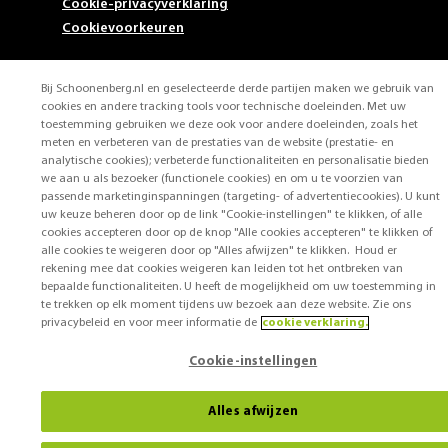
Cookie-privacyverklaring
Cookievoorkeuren
Bij Schoonenberg.nl en geselecteerde derde partijen maken we gebruik van
cookies en andere tracking tools voor technische doeleinden. Met uw
toestemming gebruiken we deze ook voor andere doeleinden, zoals het
meten en verbeteren van de prestaties van de website (prestatie- en
analytische cookies); verbeterde functionaliteiten en personalisatie bieden
we aan u als bezoeker (functionele cookies) en om u te voorzien van
passende marketinginspanningen (targeting- of advertentiecookies). U kunt
uw keuze beheren door op de link "Cookie-instellingen" te klikken, of alle
cookies accepteren door op de knop "Alle cookies accepteren" te klikken of
alle cookies te weigeren door op "Alles afwijzen" te klikken. Houd er
rekening mee dat cookies weigeren kan leiden tot het ontbreken van
bepaalde functionaliteiten. U heeft de mogelijkheid om uw toestemming in
te trekken op elk moment tijdens uw bezoek aan deze website. Zie ons
privacybeleid en voor meer informatie de
cookie verklaring.
Cookie-instellingen
Alles afwijzen