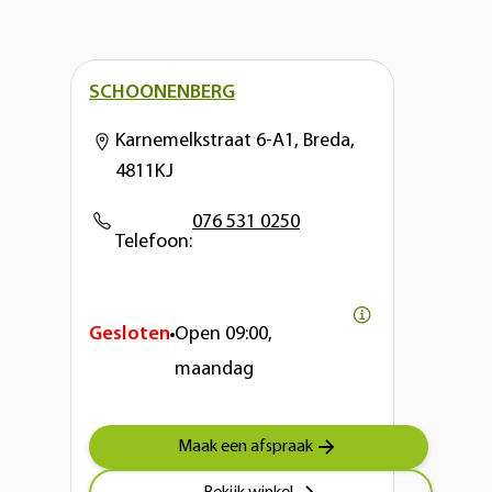
SCHOONENBERG
Karnemelkstraat 6-A1, Breda,
4811KJ
076 531 0250
Telefoon:
Gesloten
Open
09:00,
maandag
Maak een afspraak