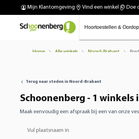
O
De nieuwe Phonak Virto™
Mijn Klantomgeving
Vind een winkel
Doe d
Wij bestaan 100 jaar!
R Infinio
Hoortoestellen & Oordo
Bre
Home
Alle winkels
Noord-Brabant
Terug naar steden in Noord-Brabant
Schoonenberg - 1 winkels 
Maak eenvoudig een afspraak bij een van onze ves
Vul plaatsnaam in