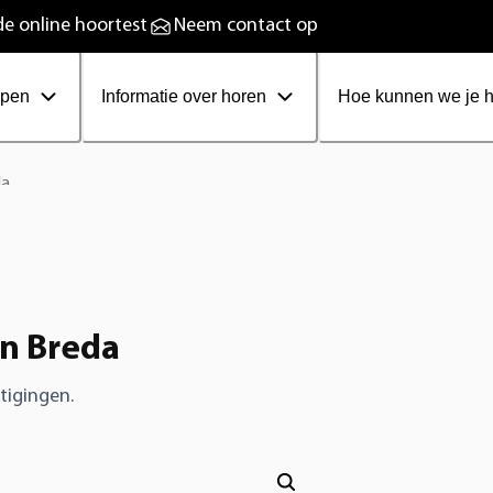
plaadbare hoortoestellen
e online hoortest
Neem contact op
ppen
Informatie over horen
Hoe kunnen we je 
da
in Breda
tigingen.