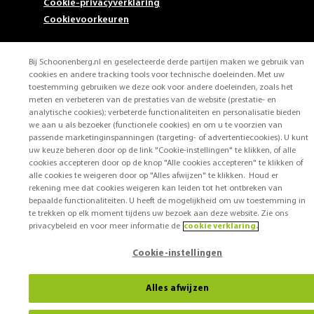
Cookie-privacyverklaring
Cookievoorkeuren
Bij Schoonenberg.nl en geselecteerde derde partijen maken we gebruik van
cookies en andere tracking tools voor technische doeleinden. Met uw
toestemming gebruiken we deze ook voor andere doeleinden, zoals het
meten en verbeteren van de prestaties van de website (prestatie- en
analytische cookies); verbeterde functionaliteiten en personalisatie bieden
we aan u als bezoeker (functionele cookies) en om u te voorzien van
passende marketinginspanningen (targeting- of advertentiecookies). U kunt
uw keuze beheren door op de link "Cookie-instellingen" te klikken, of alle
cookies accepteren door op de knop "Alle cookies accepteren" te klikken of
alle cookies te weigeren door op "Alles afwijzen" te klikken. Houd er
rekening mee dat cookies weigeren kan leiden tot het ontbreken van
bepaalde functionaliteiten. U heeft de mogelijkheid om uw toestemming in
te trekken op elk moment tijdens uw bezoek aan deze website. Zie ons
privacybeleid en voor meer informatie de
cookie verklaring.
Cookie-instellingen
Alles afwijzen