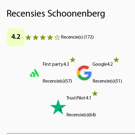
Recensies Schoonenberg
4.2
Recencie(s)
(
172
)
First party
4.3
Google
4.2
Recencie(s)
(
57
)
Recencie(s)
(
51
)
TrustPilot
4.1
Recencie(s)
(
64
)