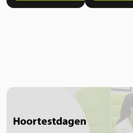
en graag kiest voor een onopvallende
jou de wereld te horen 
oplossing. Vanaf dag één geniet je van
gemak. Geniet weer volo
helder en natuurlijk geluid.
momenten.
Hoortestdagen