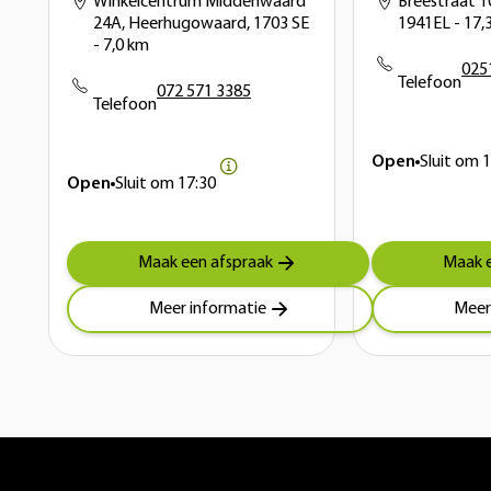
Winkelcentrum Middenwaard
Breestraat 1
24A, Heerhugowaard, 1703 SE
1941EL
- 17,
- 7,0 km
025
Telefoon
072 571 3385
Telefoon
Open
Sluit om
1
Open
Sluit om
17:30
Maak een afspraak
Maak e
Meer informatie
Meer