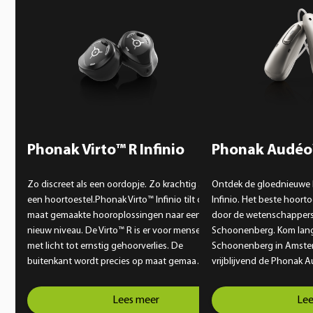
Phonak Virto™ R Infinio
Phonak Audéo™
Zo discreet als een oordopje. Zo krachtig als
Ontdek de gloednieuwe
een hoortoestel.Phonak Virto™ Infinio tilt op
Infinio. Het beste hoort
maat gemaakte hooroplossingen naar een
door de wetenschappers
nieuw niveau. De Virto™ R is er voor mensen
Schoonenberg. Kom lang
met licht tot ernstig gehoorverlies. De
Schoonenberg in Amste
buitenkant wordt precies op maat gemaakt
vrijblijvend de Phonak A
voor jouw gehoorgang. Zo krijg je een
compleet vernieuwende 
pasvorm die comfortabel en veilig aanvoelt,
doorbreekt de huidige g
Lees meer
Lee
zelfs wanneer je een actieve levensstijl hebt
hoortoesteltechniek. Pho