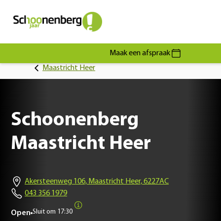
Maak een afspraak
Maastricht Heer
Schoonenberg
Maastricht Heer
Akersteenweg 106, Maastricht Heer, 6227AC
043 356 1979
Sluit om
17:30
Open