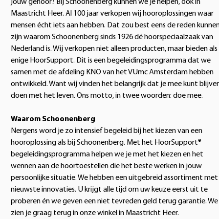
jouw gehoor? Bij Schoonenberg kunnen we je helpen, ook in
Maastricht Heer. Al 100 jaar verkopen wij hooroplossingen waar
mensen écht iets aan hebben. Dat zou best eens de reden kunne
zijn waarom Schoonenberg sinds 1926 dé hoorspeciaalzaak van
Nederland is. Wij verkopen niet alleen producten, maar bieden als
enige HoorSupport. Dit is een begeleidingsprogramma dat we
samen met de afdeling KNO van het VUmc Amsterdam hebben
ontwikkeld. Want wij vinden het belangrijk dat je mee kunt blijve
doen met het leven. Ons motto, in twee woorden: doe mee.
Waarom Schoonenberg
Nergens word je zo intensief begeleid bij het kiezen van een
hooroplossing als bij Schoonenberg. Met het HoorSupport®
begeleidingsprogramma helpen we je met het kiezen en het
wennen aan de hoortoestellen die het beste werken in jouw
persoonlijke situatie. We hebben een uitgebreid assortiment met
nieuwste innovaties. U krijgt alle tijd om uw keuze eerst uit te
proberen én we geven een niet tevreden geld terug garantie. We
zien je graag terug in onze winkel in Maastricht Heer.