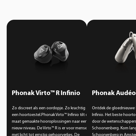
Phonak Virto™ R Infinio
Phonak Audéo™
Zo discreet als een oordopje. Zo krachtig als
Ontdek de gloednieuwe
een hoortoestel.Phonak Virto™ Infinio tilt op
Infinio. Het beste hoort
maat gemaakte hooroplossingen naar een
door de wetenschappers
nieuw niveau. De Virto™ R is er voor mensen
Schoonenberg. Kom lang
met licht tot ernstig gehoorverlies. De
Schoonenberg in Amste