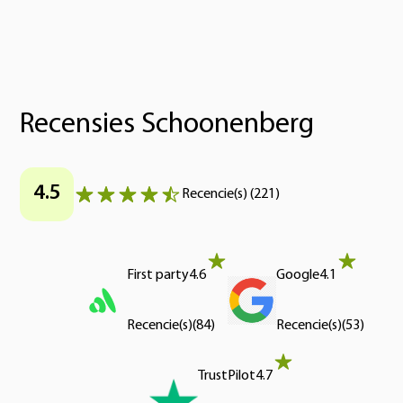
Recensies Schoonenberg
4.5
Recencie(s)
(
221
)
First party
4.6
Google
4.1
Recencie(s)
(
84
)
Recencie(s)
(
53
)
TrustPilot
4.7