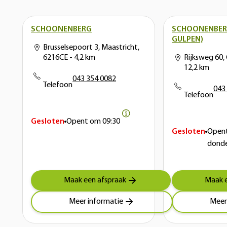
SCHOONENBERG
SCHOONENBERG
GULPEN)
Brusselsepoort 3, Maastricht,
6216CE
- 4,2 km
Rijksweg 60,
12,2 km
043 354 0082
Telefoon
043
Telefoon
Gesloten
Opent om
09:30
Gesloten
Open
dond
Maak een afspraak
Maak e
Meer informatie
Meer