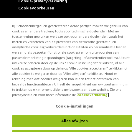
Cookie-privacyverklaring
Cookievoorkeuren
Bij Schoonenberg.nl en geselecteerde derde partijen maken we gebruik van
cookies en andere tracking tools voor technische doeleinden. Met uw
toestemming gebruiken we deze ook voor andere doeleinden, zoals het
meten en verbeteren van de prestaties van de website (prestatie- en
analytische cookies); verbeterde functionaliteiten en personalisatie bieden
we aan u als bezoeker (functionele cookies) en om u te voorzien van
passende marketinginspanningen (targeting- of advertentiecookies). U kunt
uw keuze beheren door op de link "Cookie-instellingen" te klikken, of alle
cookies accepteren door op de knop "Alle cookies accepteren" te klikken of
alle cookies te weigeren door op "Alles afwijzen" te klikken. Houd er
rekening mee dat cookies weigeren kan leiden tot het ontbreken van
bepaalde functionaliteiten. U heeft de mogelijkheid om uw toestemming in
te trekken op elk moment tijdens uw bezoek aan deze website. Zie ons
privacybeleid en voor meer informatie de
cookie verklaring.
Cookie-instellingen
Alles afwijzen