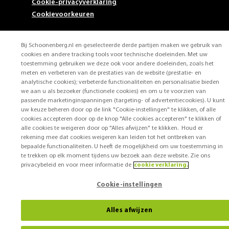
Cookie-privacyverklaring
Cookievoorkeuren
Bij Schoonenberg.nl en geselecteerde derde partijen maken we gebruik van
cookies en andere tracking tools voor technische doeleinden. Met uw
toestemming gebruiken we deze ook voor andere doeleinden, zoals het
meten en verbeteren van de prestaties van de website (prestatie- en
analytische cookies); verbeterde functionaliteiten en personalisatie bieden
we aan u als bezoeker (functionele cookies) en om u te voorzien van
passende marketinginspanningen (targeting- of advertentiecookies). U kunt
uw keuze beheren door op de link "Cookie-instellingen" te klikken, of alle
cookies accepteren door op de knop "Alle cookies accepteren" te klikken of
alle cookies te weigeren door op "Alles afwijzen" te klikken. Houd er
rekening mee dat cookies weigeren kan leiden tot het ontbreken van
bepaalde functionaliteiten. U heeft de mogelijkheid om uw toestemming in
te trekken op elk moment tijdens uw bezoek aan deze website. Zie ons
privacybeleid en voor meer informatie de
cookie verklaring.
Cookie-instellingen
Alles afwijzen