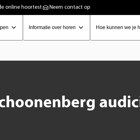
plaadbare hoortoestellen
e online hoortest
Neem contact op
ppen
Informatie over horen
Hoe kunnen we je 
choonenberg audici