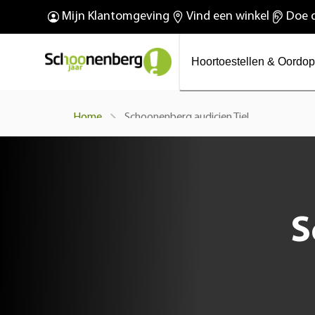
O
De nieuwe Phonak Virto™
Mijn Klantomgeving
Vind een winkel
Doe d
Wij bestaan 100 jaar!
R Infinio
Hoortoestellen & Oordo
Schoonenberg audicien Tiel
Home
S