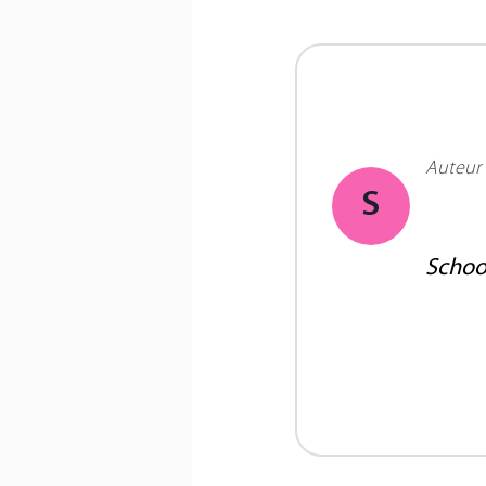
Auteur
S
Scho