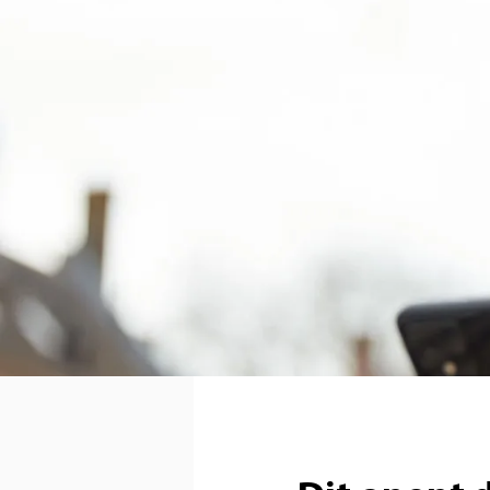
ziet er namelijk net z
waarmee je muziek kunt
personaliseren. Doorda
draagt en zelfs tijdens 
Je ziet dat dat de ho
heeft het Zwitserse b
toonaangevende Duitse
audiologische expertis
reputatie en hun hoog