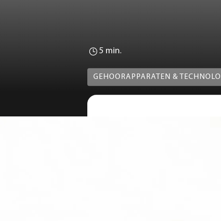
5 min.
GEHOORAPPARATEN & TECHNOLO
Het ontkennen van geh
gehoorverlies de aansch
hoorbranche razendsnel 
Een andere opvallende t
hoortoestellen via blu
Om die reden wordt de 