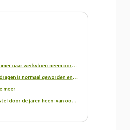
Van festivalzomer naar werkvloer: neem oorsuizen serieus
Iets in je oor dragen is normaal geworden en dat verandert de kijk op hoortoestellen
je meer
Het hoortoestel door de jaren heen: van oortrompet tot innovatief in-het-oor toestel.