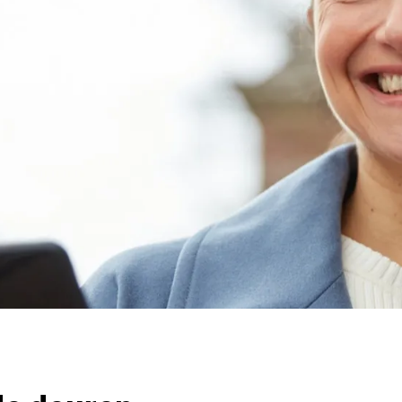
o uit als een modern oortje. Het is een op maat gemaakt hoo
 streamen, handsfree bellen en via de myPhonak-app kun je
t de Virto Black op maat gemaakt wordt, heb je nauwelijks i
het sporten vallen ze niet uit.
ortoestelbranche steeds vaker gaat samenwerken met ande
edrijf Sonova, waar Schoonenberg onderdeel van uit maakt
 audiobedrijf Sennheiser overgenomen. Arnd Kaldowski, C
e te combineren met de knowhow van Sennheiser in het lev
waardige producten, kunnen we ons aanbod uitbreiden.”