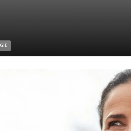
GIE
oorverlies en het imago van hoortoestellen zorgen er nog
af van een hoortoestel flink wat jaren uitstellen. En dat te
gaan. Niet langer zijn de hoortoestellen groot en opvallend
rend is dat hoortoestellen ook steeds meer ‘smart’ worden. 
etooth muziek kunt streamen of er handsfree mee kunt bel
Phonak Virto Black ook steeds populairder onder jongeren d