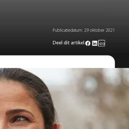
Publicatiedatum:
29 oktober 2021
Deel dit artikel
 steeds voor dat mensen met
rwijl de ontwikkelingen in de
, maar juist klein en bijna onzichtbaar.
Wist je bijvoorbeeld dat je op veel
len?
ie gehoorverlies hebben. De Virto Black