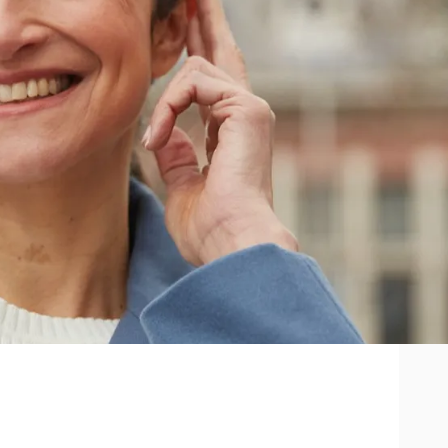
rtoestel, met bluetooth verbinding
 je luisterervaring helemaal
n de gaten dat je een hoortoestel
re consumentenmerken/elektronica. Zo
, de consumentenafdeling van het
EO van Sonova: “Door onze
eren van geluid, hun geweldige