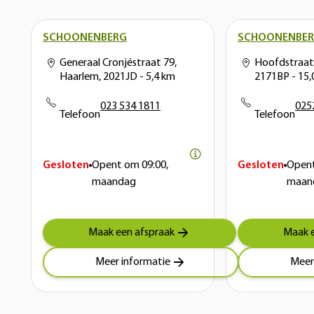
SCHOONENBERG
SCHOONENBE
Generaal Cronjéstraat 79,
Hoofdstraat 
Haarlem, 2021JD
- 5,4 km
2171BP
- 15
023 534 1811
025
Telefoon
Telefoon
Gesloten
Opent om
09:00,
Gesloten
Open
maandag
maan
Maak een afspraak
Maak e
Meer informatie
Meer