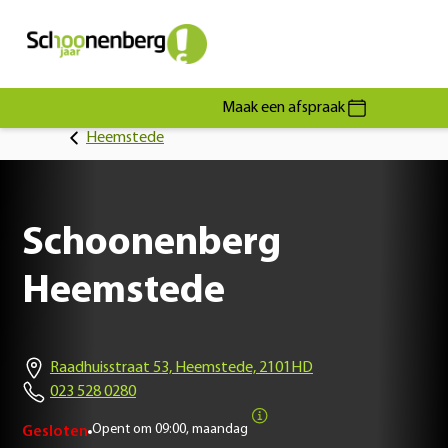
Maak een afspraak
Heemstede
Schoonenberg
Heemstede
Raadhuisstraat 53, Heemstede, 2101HD
023 528 0280
Opent om
09:00, maandag
Gesloten