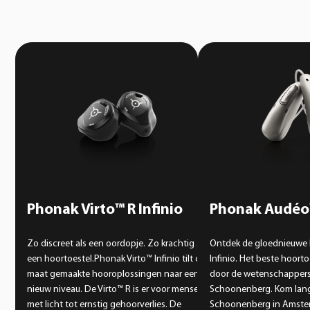
Phonak Virto™ R Infinio
Phonak Audéo™
Zo discreet als een oordopje. Zo krachtig als
Ontdek de gloednieuwe
een hoortoestel.Phonak Virto™ Infinio tilt op
Infinio. Het beste hoort
maat gemaakte hooroplossingen naar een
door de wetenschappers
nieuw niveau. De Virto™ R is er voor mensen
Schoonenberg. Kom lang
met licht tot ernstig gehoorverlies. De
Schoonenberg in Amste