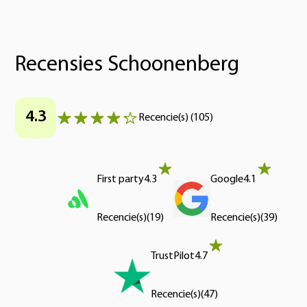
Recensies Schoonenberg
4.3
Recencie(s)
(
105
)
First party
4.3
Google
4.1
Recencie(s)
(
19
)
Recencie(s)
(
39
)
TrustPilot
4.7
Recencie(s)
(
47
)