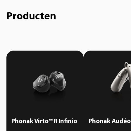
Producten
Phonak Virto™ R Infinio
Phonak Audéo™