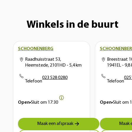
Winkels in de buurt
SCHOONENBERG
SCHOONENBE
Raadhuisstraat 53,
Breestraat 1
Heemstede, 2101HD
- 5,4 km
1941EL
- 9,8
023 528 0280
025
Telefoon
Telefoon
Open
Sluit om
17:30
Open
Sluit om
1
Maak een afspraak
Maak e