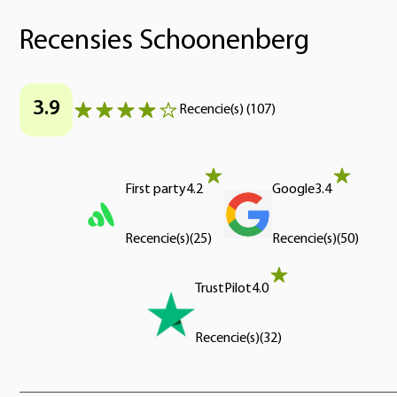
Recensies Schoonenberg
3.9
Recencie(s)
(
107
)
First party
4.2
Google
3.4
Recencie(s)
(
25
)
Recencie(s)
(
50
)
TrustPilot
4.0
Recencie(s)
(
32
)