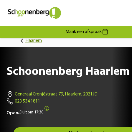
Maak een afspraak
Haarlem
Schoonenberg Haarlem
Generaal Cronjéstraat 79, Haarlem, 2021JD
023 534 1811
Sluit om
17:30
Open