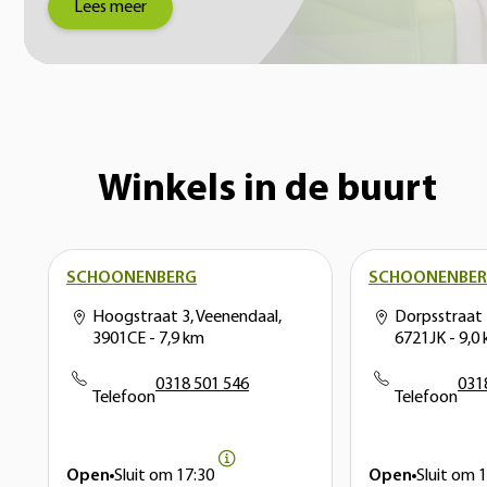
Lees meer
Winkels in de buurt
SCHOONENBERG
SCHOONENBE
Hoogstraat 3, Veenendaal,
Dorpsstraat
3901CE
- 7,9 km
6721JK
- 9,0
0318 501 546
031
Telefoon
Telefoon
Open
Sluit om
17:30
Open
Sluit om
1