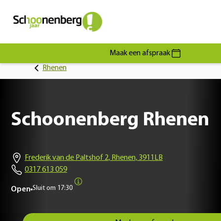
Maak een afspraak
Rhenen
Schoonenberg Rhenen
Frederik van de Paltshof 2, Rhenen, 3911LB
0317 613 059
Sluit om
17:30
Open