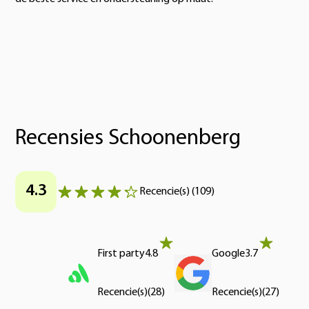
Recensies Schoonenberg
4.3
Recencie(s)
(
109
)
First party
4.8
Google
3.7
Recencie(s)
(
28
)
Recencie(s)
(
27
)