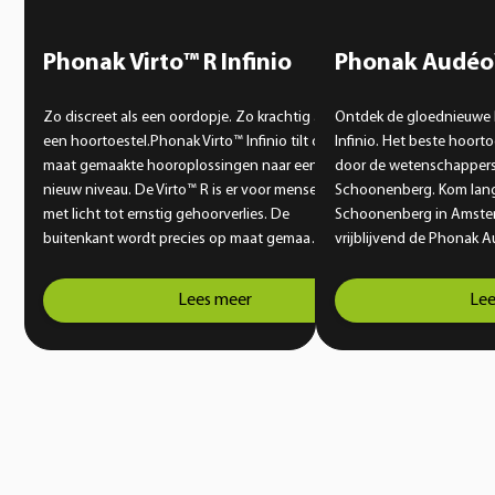
Phonak Virto™ R Infinio
Phonak Audéo™
Zo discreet als een oordopje. Zo krachtig als
Ontdek de gloednieuwe
een hoortoestel.Phonak Virto™ Infinio tilt op
Infinio. Het beste hoort
maat gemaakte hooroplossingen naar een
door de wetenschappers
nieuw niveau. De Virto™ R is er voor mensen
Schoonenberg. Kom lang
met licht tot ernstig gehoorverlies. De
Schoonenberg in Amste
buitenkant wordt precies op maat gemaakt
vrijblijvend de Phonak A
voor jouw gehoorgang. Zo krijg je een
compleet vernieuwende 
pasvorm die comfortabel en veilig aanvoelt,
doorbreekt de huidige g
Lees meer
Lee
zelfs wanneer je een actieve levensstijl hebt
hoortoesteltechniek. Pho
en graag kiest voor een onopvallende
jou de wereld te horen 
oplossing. Vanaf dag één geniet je van
gemak. Geniet weer volo
helder en natuurlijk geluid.
momenten.