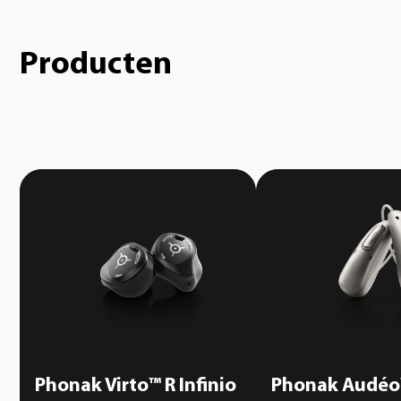
Producten
Phonak Virto™ R Infinio
Phonak Audéo™