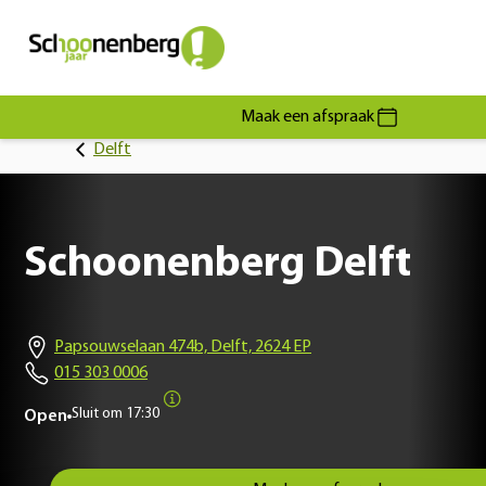
Maak een afspraak
Delft
Schoonenberg Delft
Papsouwselaan 474b, Delft, 2624 EP
015 303 0006
Sluit om
17:30
Open