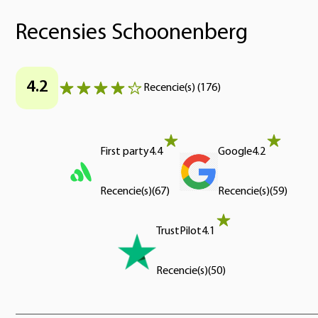
Recensies Schoonenberg
4.2
Recencie(s)
(
176
)
First party
4.4
Google
4.2
Recencie(s)
(
67
)
Recencie(s)
(
59
)
TrustPilot
4.1
Recencie(s)
(
50
)