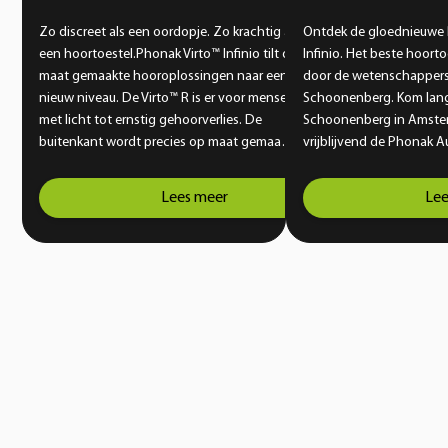
Zo discreet als een oordopje. Zo krachtig als
Ontdek de gloednieuwe
een hoortoestel.Phonak Virto™ Infinio tilt op
Infinio. Het beste hoort
maat gemaakte hooroplossingen naar een
door de wetenschappers
nieuw niveau. De Virto™ R is er voor mensen
Schoonenberg. Kom lang
met licht tot ernstig gehoorverlies. De
Schoonenberg in Amste
buitenkant wordt precies op maat gemaakt
vrijblijvend de Phonak A
voor jouw gehoorgang. Zo krijg je een
compleet vernieuwende 
pasvorm die comfortabel en veilig aanvoelt,
doorbreekt de huidige g
Lees meer
Lee
zelfs wanneer je een actieve levensstijl hebt
hoortoesteltechniek. Pho
en graag kiest voor een onopvallende
jou de wereld te horen 
oplossing. Vanaf dag één geniet je van
gemak. Geniet weer volo
helder en natuurlijk geluid.
momenten.