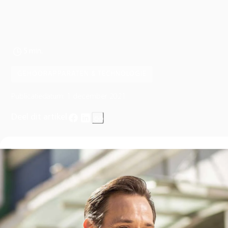
streamen
5 min.
GEHOORAPPARATEN & TECHNOLOGIE
Publicatiedatum:
1 december 2021
Deel dit artikel
Mijn naam is Melissa van Hoef (23 op 10 december 24!) en
woonachtig in Weert. Sinds 2018 ben ik op social media actief on
de naam
Van Klein naar Groot
. Hiermee wil ik meer aandacht vra
voor (extreme) vroeggeboorte en de gevolgen hiervan. Zo ben ik
door mijn extreme vroeggeboorte slechthorend geworden en v
mijn zesde levensjaar draag ik al hoortoestellen.