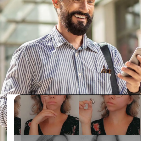
Op mijn social media wil ik meer laten zien over mijn leven als
slechthorende en hoe ik gebruik maak van hoortoestellen. Tevens 
ik meer aandacht besteden aan het imago van doof/slechthoren
zijn en het dragen van hoortoestellen of een cochleair implantaat
Als je in je omgeving en op internet rondkijkt, zie je voornamelijk
slechthorende volwassenen en ouderen. Maar er zijn genoeg
kinderen, tieners en jongvolwassenen die ook slechthorend of do
zijn en gebruikmaken van hoortoestellen en/of een cochleair
implantaat.