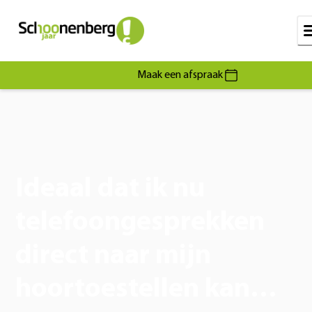
Maak een afspraak
Ideaal dat ik nu
telefoongesprekken
direct naar mijn
hoortoestellen kan