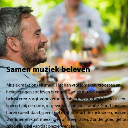
‘samen muziek maken’. Een prachtig thema, want muziek kan
herinneringen oproepen en verbinding brengen. Samen zingen,
luisteren of spelen geeft plezier en warmte. Om echt te kunnen
genieten van muziek en samenzijn, is goed horen natuurlijk erg
belangrijk.
Samen muziek beleven
Muziek raakt ons allemaal. Het kan vrolijk maken, troosten en
herinneringen tot leven brengen. Samen muziek maken of
beluisteren zorgt voor verbondenheid, bijvoorbeeld tijdens een
concert, bij een koor, of gewoon thuis met familie. Goed kunnen
horen speelt daarbij een grote rol: je hoort de melodieën, herken
stemmen en kunt meezingen of meepraten. Zonder goed gehoo
gaat een deel van dat plezier verloren.