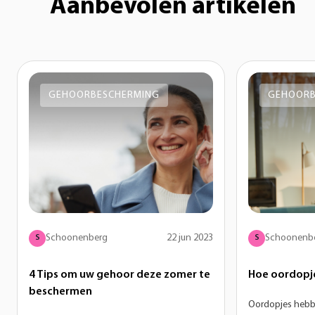
Aanbevolen artikelen
GEHOORBESCHERMING
GEHOORB
Schoonenberg
22 jun 2023
Schoonenb
S
S
4 Tips om uw gehoor deze zomer te
Hoe oordopje
beschermen
Oordopjes hebb