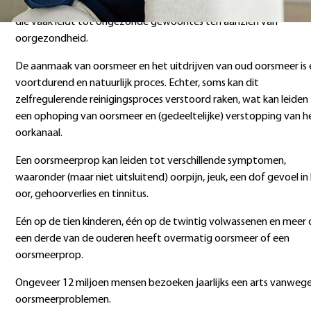
zij denken dat oorsmeer een teken van viezigheid is. Dit is een fa
die vaak leidt tot ongezonde gewoontes ten aanzien van
oorgezondheid.
De aanmaak van oorsmeer en het uitdrijven van oud oorsmeer is
voortdurend en natuurlijk proces. Echter, soms kan dit
zelfregulerende reinigingsproces verstoord raken, wat kan leiden
een ophoping van oorsmeer en (gedeeltelijke) verstopping van h
oorkanaal.
Een oorsmeerprop kan leiden tot verschillende symptomen,
waaronder (maar niet uitsluitend) oorpijn, jeuk, een dof gevoel in
oor, gehoorverlies en tinnitus.
Eén op de tien kinderen, één op de twintig volwassenen en meer
een derde van de ouderen heeft overmatig oorsmeer of een
oorsmeerprop.
Ongeveer 12 miljoen mensen bezoeken jaarlijks een arts vanweg
oorsmeerproblemen.