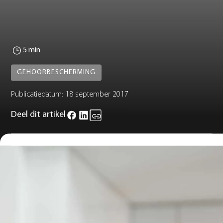
5 min
GEHOORBESCHERMING
Publicatiedatum:
18 september 2017
Deel dit artikel
De Amerikaanse Academy of Otolaryngology (Academie voor Oo
en keelaandoeningen) publiceerde begin dit jaar een persbericht
over de diagnose en behandelmethodes over oorsmeer en
oorsmeerophopingen. Daarnaast heeft ze de richtlijnen voor het
schoonhouden van je oren aangepast. Wij hebben voor jou de do
en don'ts op een rijtje gezet.