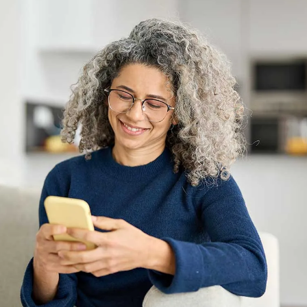
De beste tips over hoe je
het beste je oorsmeer
(cerumen) verwijdert
“Deze aanpassing is zeer de moeite waard, omdat het niet alleen
klinische ervaringen van specialisten op het gebied van oorsmeer
oorsmeerophoping bevat, maar ook een herinnering voor patiën
aan het feit dat een goede oorgezondheid start bij hem of haar
zelf. En er zijn evenveel dingen die ze beter achterwege kunnen
laten, als dingen die je juist wél zouden moeten doen.”
–Seth R. Schwartz, MD, MPH, Guideline Update Group Chair
Volgens het persbericht gelooft de academie dat er bij veel men
een diep verlangen bestaat om hun oren schoon te maken, omda