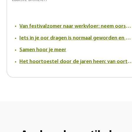
Van festivalzomer naar werkvloer: neem oorsuizen serieus
Iets in je oor dragen is normaal geworden en dat verandert de kijk op hoortoestellen
Samen hoor je meer
Het hoortoestel door de jaren heen: van oortrompet tot innovatief in-h