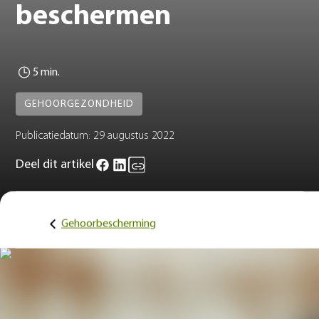
beschermen
5 min.
GEHOORGEZONDHEID
Publicatiedatum:
29 augustus 2022
Deel dit artikel
Gehoorbescherming
Het gehoor is een van onze vijf zintuigen die de interactie met o
omgeving mogelijk maken. Het gehoor zorgt niet alleen voor he
plezier dat we muziek, de geluiden van de natuur of de woorden