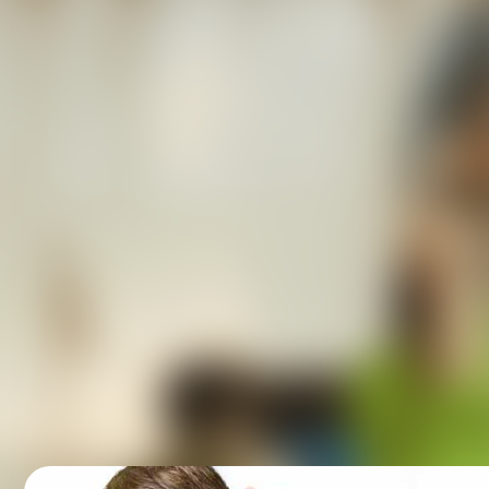
een gesprek kunnen waarnemen. Dit zintuig is ook essentieel voo
onze veiligheid en de ruimtelijke oriëntatie. Toch beschermen de
meeste mensen hun gehoor niet op de passende manier. Ze leren
zich gewoontes aan die de gezondheid van ons gehoor schaden.
Vaak beseffen ze niet wat ze daarmee aanrichten. Hieronder
presenteren wij een paar manieren waarop iedereen zijn of haar
gehoor zou moeten beschermen. Ontdek er meer over!