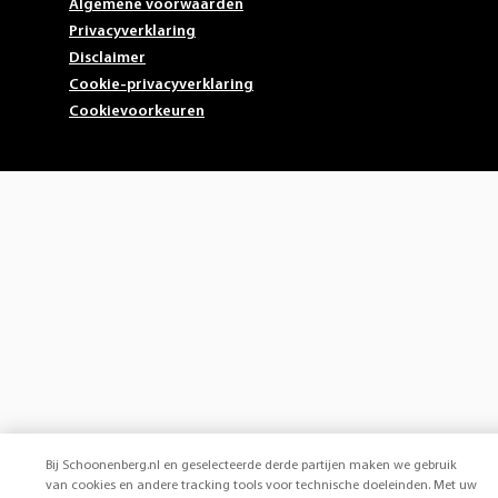
Algemene voorwaarden
Privacyverklaring
Disclaimer
Cookie-privacyverklaring
Cookievoorkeuren
Bij Schoonenberg.nl en geselecteerde derde partijen maken we gebruik
van cookies en andere tracking tools voor technische doeleinden. Met uw