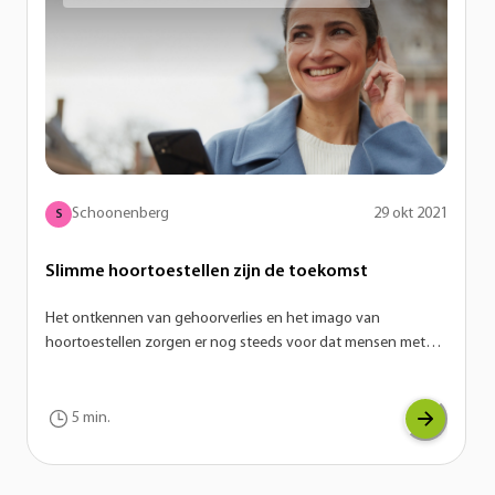
Schoonenberg
29 okt 2021
S
Slimme hoortoestellen zijn de toekomst
Het ontkennen van gehoorverlies en het imago van
hoortoestellen zorgen er nog steeds voor dat mensen met
gehoorverlies de aanschaf van een hoortoestel flink wat jaren
uitstellen. En dat terwijl de ontwikkelingen in de hoorbranche
razendsnel gaan. Niet langer zijn de hoortoestellen groot en
5 min.
opvallend, maar juist klein en bijna onzichtbaar. Een andere
opvallende trend is dat hoortoestellen ook steeds meer
‘smart’ worden. Wist je bijvoorbeeld dat je op veel