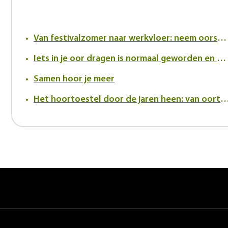
Van festivalzomer naar werkvloer: neem oorsuizen serieus
Iets in je oor dragen is normaal geworden en dat verandert de kijk op hoortoestellen
Samen hoor je meer
Het hoortoestel door de jaren heen: van oortrompet tot innovatief in-h