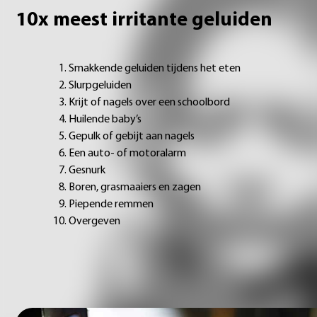
10x meest irritante geluiden
Smakkende geluiden tijdens het eten
Slurpgeluiden
Krijt of nagels over een schoolbord
Huilende baby’s
Gepulk of gebijt aan nagels
Een auto- of motoralarm
Gesnurk
Boren, grasmaaiers en zagen
Piepende remmen
Overgeven