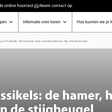
plaadbare hoortoestellen
e online hoortest
Neem contact op
ppen
Informatie over horen
Hoe kunnen we je 
ve Ossikels: de hamer, het aambeeld en de stijgbeugel
ssikels: de hamer, 
n de stijgbeugel