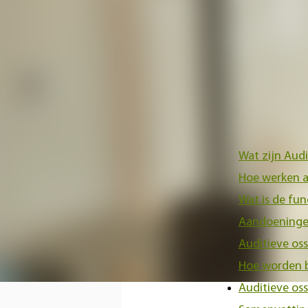
In dit artikel besprek
behandelingopties die e
Overzic
Wat zijn Audi
Hoe werken au
Wat is de fun
Aandoeningen
Auditieve oss
Hoe worden b
Auditieve os