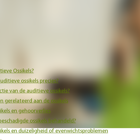
en we de functies, anatomie en aandoeningen van de auditi
r zijn voor beschadigde ossikels.
ht
tieve Ossikels?
ditieve ossikels precies?
ctie van de auditieve ossikels?
 gerelateerd aan de ossikels
ikels en gehoorverlies
eschadigde ossikels behandeld?
sikels en duizeligheid of evenwichtsproblemen