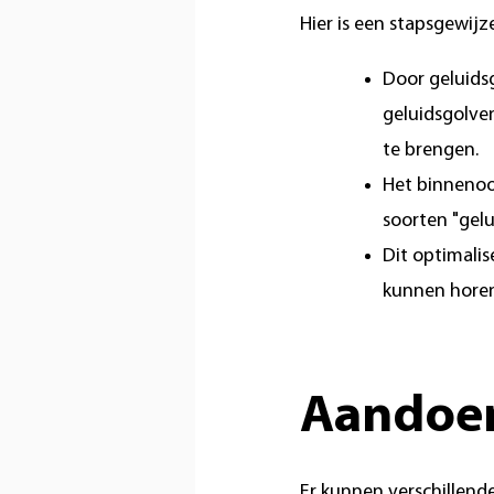
Hier is een stapsgewijz
Door geluids
geluidsgolven
te brengen.
Het binnenoor
soorten "gel
Dit optimalis
kunnen hore
Aandoen
Er kunnen verschillend