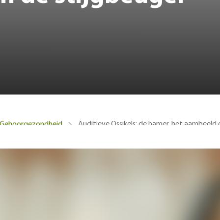
Auditieve Ossikels: de hamer, het aambeeld 
Gehoorgezondheid
leine botjes in je gehoor: de hamer, het aambeeld en de stijg
pelen een cruciale rol in het gehoor. Deze botjes zorgen erv
vlies naar het binnenoor.