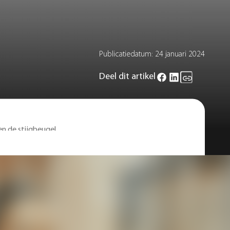
Publicatiedatum:
24 januari 2024
Deel dit artikel
en de stijgbeugel
beugel.
oor dat geluidstrillingen overgebracht