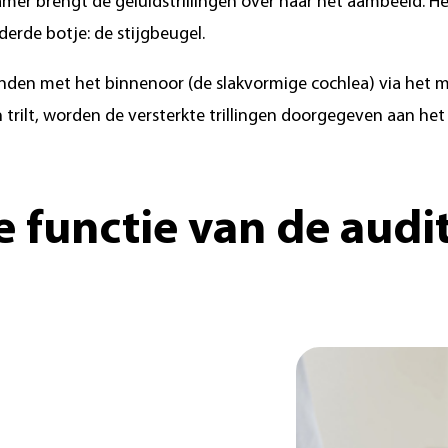
er brengt de geluidstrillingen over naar het aambeeld. He
derde botje: de stijgbeugel.
onden met het binnenoor (de slakvormige cochlea) via het m
rilt, worden de versterkte trillingen doorgegeven aan het
e functie van de audit