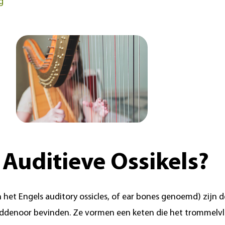
g
 Auditieve Ossikels?
n het Engels auditory ossicles, of ear bones genoemd) zijn de
middenoor bevinden. Ze vormen een keten die het trommelv