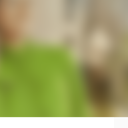
eve ossikels. Ook benoemen we de