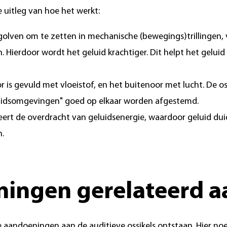
e uitleg van hoe het werkt:
golven om te zetten in mechanische (bewegings)trillingen, 
. Hierdoor wordt het geluid krachtiger. Dit helpt het gelui
 is gevuld met vloeistof, en het buitenoor met lucht. De o
uidsomgevingen" goed op elkaar worden afgestemd.
eert de overdracht van geluidsenergie, waardoor geluid du
n.
ingen gerelateerd aa
e aandoeningen aan de auditieve ossikels ontstaan. Hier n