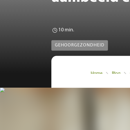
10 min.
GEHOORGEZONDHEID
Home
Blog
Ossikels zijn de drie k
De auditieve ossikels s
worden van het trommel