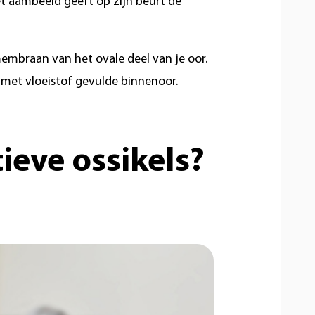
t aambeeld geeft op zijn beurt de
embraan van het ovale deel van je oor.
 met vloeistof gevulde binnenoor.
ieve ossikels?