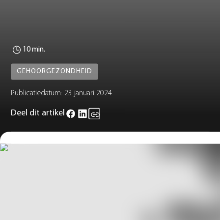
10 min.
GEHOORGEZONDHEID
Publicatiedatum:
23 januari 2024
Deel dit artikel
Herpes zoster oticus is ook wel bekend als het syndroom van
Ramsay-Hunt. Het is een virale infectie van het binnenoor, het
middenoor en het uitwendige oor. Deze zeldzame infectieziekte
wordt gekenmerkt door de verspreiding of heractivering van het
varicella-zoster virus (VZV) binnen de gezichtszenuw.