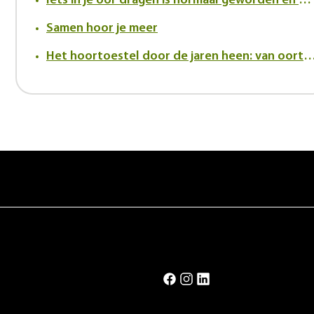
Iets in je oor dragen is normaal geworden en dat verandert de kijk op hoortoestellen
Samen hoor je meer
Het hoortoestel door de jaren heen: van oortrompet tot innovatief in-h