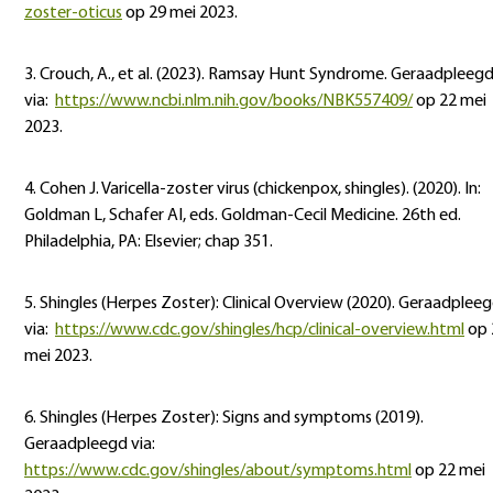
zoster-oticus
op 29 mei 2023.
3. Crouch, A., et al. (2023). Ramsay Hunt Syndrome. Geraadpleeg
via:
https://www.ncbi.nlm.nih.gov/books/NBK557409/
op 22 mei
2023.
4. Cohen J. Varicella-zoster virus (chickenpox, shingles). (2020). In:
Goldman L, Schafer AI, eds. Goldman-Cecil Medicine. 26th ed.
Philadelphia, PA: Elsevier; chap 351.
5. Shingles (Herpes Zoster): Clinical Overview (2020). Geraadplee
via:
https://www.cdc.gov/shingles/hcp/clinical-overview.html
op 
mei 2023.
6. Shingles (Herpes Zoster): Signs and symptoms (2019).
Geraadpleegd via:
https://www.cdc.gov/shingles/about/symptoms.html
op 22 mei