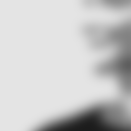
Een goed begrip van de oorzaken, klinische symptomen en
behandelingsopties voor Herpes Zoster Oticus zijn essentieel om
snel te kunnen diagnosticeren en behandelen. In dit artikel zullen
dieper ingaan op de details van Herpes Zoster Oticus, veelgestel
vragen beantwoorden en diverse aspecten van deze infectieziek
onderzoeken.
Kenmerken van Herpes
Zoster Oticus
Herpes Zoster Oticus heeft voornamelijk invloed op de
gezichtszenuw en kan aangezichtsverlamming veroorzaken.