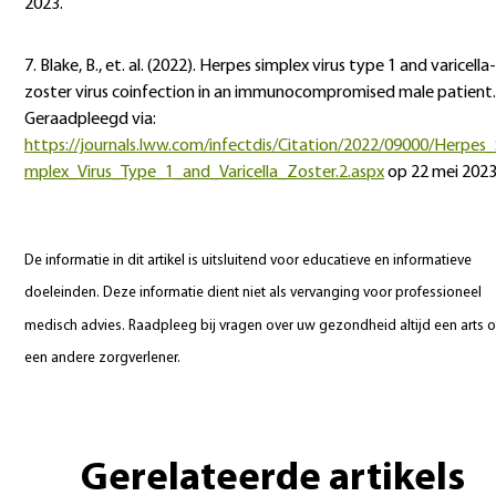
2023.
7. Blake, B., et. al. (2022). Herpes simplex virus type 1 and varicella-
zoster virus coinfection in an immunocompromised male patient.
Geraadpleegd via:
https://journals.lww.com/infectdis/Citation/2022/09000/Herpes_
mplex_Virus_Type_1_and_Varicella_Zoster.2.aspx
op 22 mei 2023
De informatie in dit artikel is uitsluitend voor educatieve en informatieve
doeleinden. Deze informatie dient niet als vervanging voor professioneel
medisch advies. Raadpleeg bij vragen over uw gezondheid altijd een arts o
een andere zorgverlener.
Gerelateerde artikels