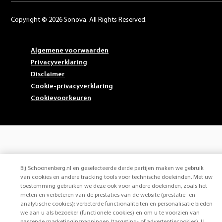
Copyright © 2026 Sonova. All Rights Reserved.
Algemene voorwaarden
Privacyverklaring
Disclaimer
Cookie-privacyverklaring
Cookievoorkeuren
Bij Schoonenberg.nl en geselecteerde derde partijen maken we gebruik
van cookies en andere tracking tools voor technische doeleinden. Met uw
toestemming gebruiken we deze ook voor andere doeleinden, zoals het
meten en verbeteren van de prestaties van de website (prestatie- en
analytische cookies); verbeterde functionaliteiten en personalisatie bieden
we aan u als bezoeker (functionele cookies) en om u te voorzien van