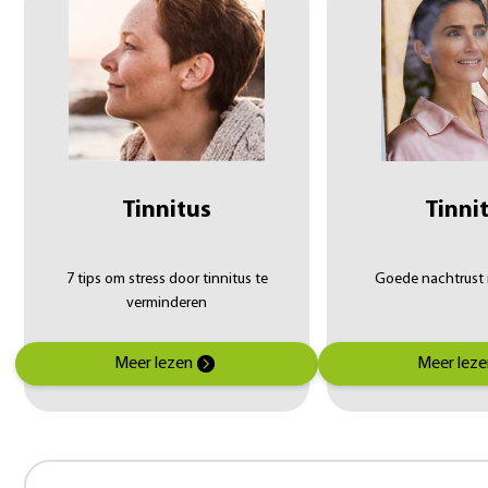
Tinnitus
Tinni
7 tips om stress door tinnitus te
Goede nachtrust 
verminderen
Meer lezen
Meer leze