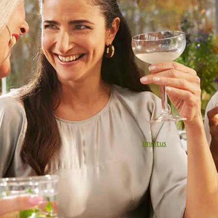
Bij vuurwerk gaat het om impulslawaai. Dit betekent dat het gel
zeer snel en plots een hoog geluidsniveau bereikt. Juist dit geluid 
schadelijk. Wanneer we weten dat er een knal gaat komen, spann
nog snel de spiertjes in ons middenoor aan, wat zorgt voor een
lichte bescherming van een paar decibel. Maar lang niet voldoen
om bij vuurwerk uit de gevarenzone te blijven.
Door een harde knal kun je last krijgen van ruis of een piep in de o
Vaak herstelt het gehoor vanzelf en verdwijnt de piep, maar de
schade kan ook blijvend zijn. Heb je last van een blijvende piep of
ruis? Dan kan het zijn dat je last hebt van
tinnitus
.
Tips om gehoorbeschadiging te
voorkomen