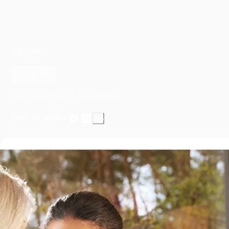
5 min.
TINNITUS
Publicatiedatum:
15 januari 2020
Deel dit artikel
De jaarwisseling wordt vaak feestelijk gevierd met vuurwerk. Een
mooie traditie, maar wel belangrijk om alert te zijn. Wanneer er
slachtoffers ontstaan denken we vaak aan letsel aan handen en
ogen, maar het knal vuurwerk kan ook de oren beschadigen. Bij
vuurwerk gaat het om impulslawaai.