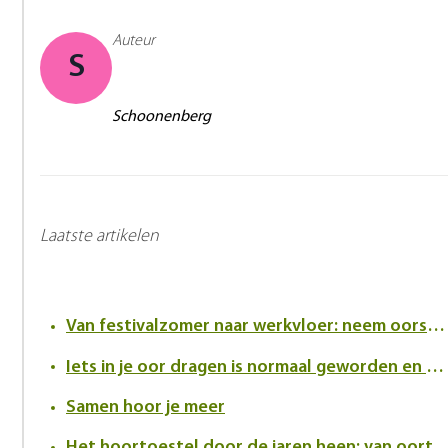
Auteur
S
Schoonenberg
Laatste artikelen
Van festivalzomer naar werkvloer: neem oorsuizen serieus
Iets in je oor dragen is normaal geworden en dat verandert de kijk op hoortoestellen
Samen hoor je meer
Het hoortoestel door de jaren heen: van oortrompet tot innovatief in-h