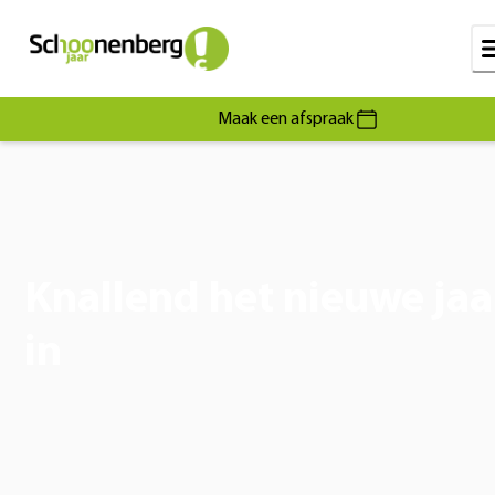
Maak een afspraak
Knallend het nieuwe jaa
in