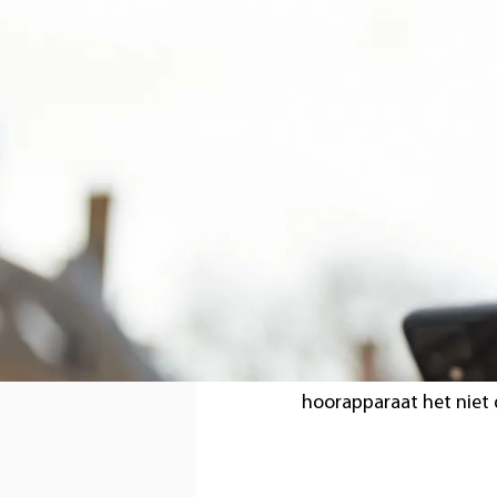
Eerste 
hoortoe
Een van de grootste u
gehoorverlies, is hen 
er verschillende dinge
waardoor mensen hun h
Vaak zijn problemen met
hoorapparaat het niet 