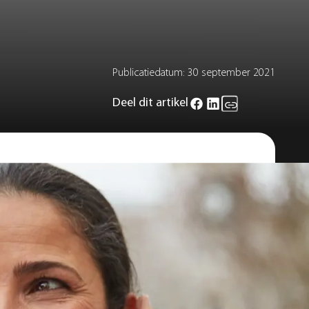
Publicatiedatum:
30 september 2021
Deel dit artikel
oortoestel een last is om te dragen of
den. Als mensen problemen met hun
is zou kunnen gaan met het kleine
eg van hoortoesteltechnologie. Wij
oen als je hoorapparaat het niet doet.