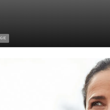
GIE
pen als een hoortoestel in een lade belandt. Wanneer een h
 het hoort, kan dit al snel een bron van teleurstelling wor
oelen ze zich vaak hulpeloos als ze nadenken over wat er m
 probleem niet kunnen oplossen, blijven ze vaak helemaal w
oor bruikbare informatie te verstrekken over wat je kunt d