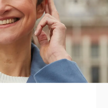
et
et helpen van patiënten met
llen voor hun behoeften. Helaas kunnen
e negatieve gebruikerservaringen,
t. Dit artikel kan je helpen als je