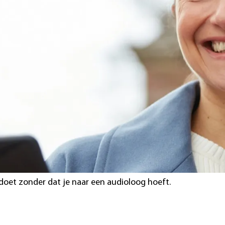
hulp bij problemen m
stellen
itdagingen waarmee audiciens worden geconfronteerd bij h
te helpen bij het kiezen van de meest geschikte hoortoeste
n mis gaan met hoortoestellen, wat kan leiden tot mogelijk
oortoestellen helemaal opgeven.
 nieuwe hoortoestellen makkelijker te verhelpen dan je denk
doet zonder dat je naar een audioloog hoeft.