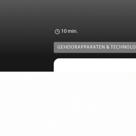
10 min.
GEHOORAPPARATEN & TECHNOLO
Niemand is ermee gehol
hij doet het niet zoals
hoortoestel krijgen, v
apparaatje. Als ze het
kunnen dit voorkomen d