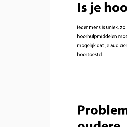
Is je h
Ieder mens is uniek, zo
hoorhulpmiddelen moet
mogelijk dat je audicie
hoortoestel.
Proble
oudere