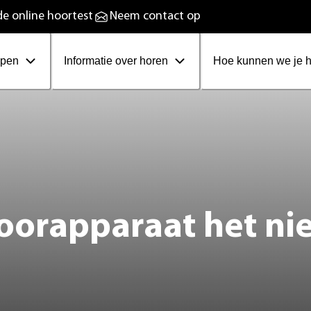
plaadbare hoortoestellen
e online hoortest
Neem contact op
ppen
Informatie over horen
Hoe kunnen we je 
hoorapparaat het ni